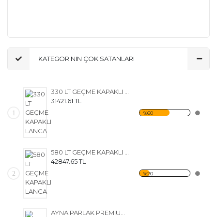
PAKETLEME KAPAK ETİKET DOLUM PRES SAP
AYIKLAMA TANK KAPAĞI ŞİŞE YIKAMA
KATEGORININ ÇOK SATANLARI
330 LT GEÇME KAPAKLI LANCA
31421.61 TL
1
%60
580 LT GEÇME KAPAKLI LANCA
42847.65 TL
2
%20
AYNA PARLAK PREMIUM LANCALAR