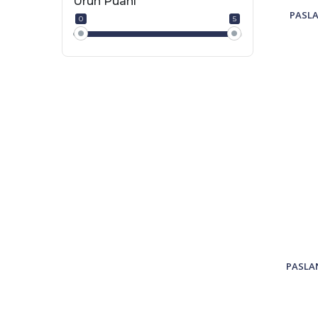
Ürün Puanı
PASLA
0
5
PASLA