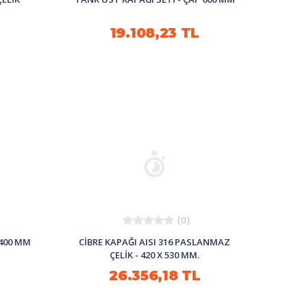
19.108,23 TL
(0)
400 MM
CİBRE KAPAĞI AISI 316 PASLANMAZ
ÇELİK - 420 X 530 MM.
26.356,18 TL