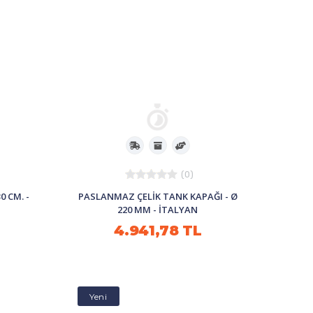
(0)
0 CM. -
PASLANMAZ ÇELİK TANK KAPAĞI - Ø
220 MM - İTALYAN
4.941,78 TL
Yeni