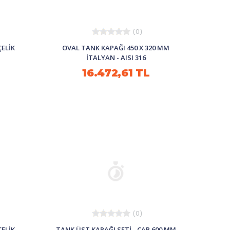
(0)
ELİK
OVAL TANK KAPAĞI 450 X 320 MM
İTALYAN - AISI 316
16.472,61 TL
(0)
ELİK
TANK ÜST KAPAĞI SETİ - ÇAP 600 MM