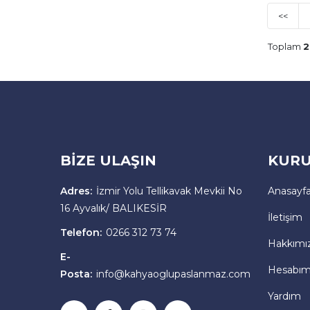
<<
Toplam
2
BİZE ULAŞIN
KURU
Adres:
İzmir Yolu Tellikavak Mevkii No
Anasayf
16 Ayvalık/ BALIKESİR
İletişim
Telefon:
0266 312 73 74
Hakkımı
E-
Hesabı
Posta:
info@kahyaoglupaslanmaz.com
Yardım