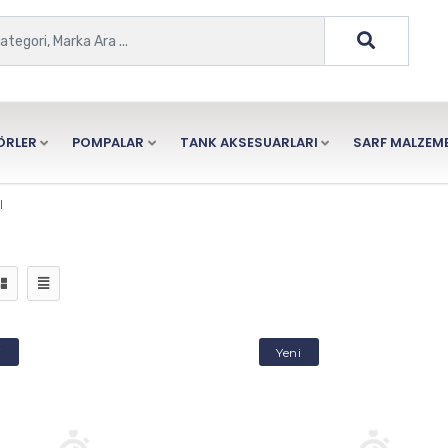
ÖRLER
POMPALAR
TANK AKSESUARLARI
SARF MALZEME
I
i
Yeni