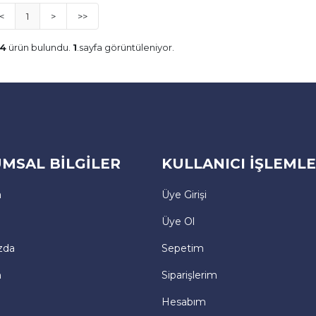
<
1
>
>>
4
ürün bulundu.
1
.sayfa görüntüleniyor.
MSAL BİLGİLER
KULLANICI İŞLEMLE
a
Üye Girişi
Üye Ol
zda
Sepetim
m
Siparişlerim
Hesabım