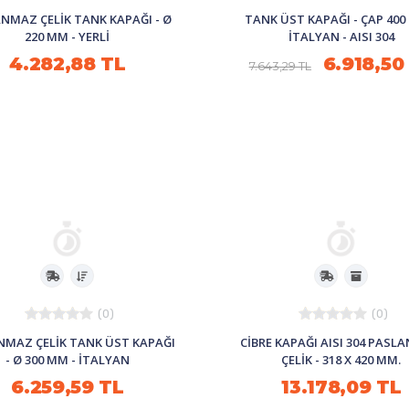
NMAZ ÇELİK TANK KAPAĞI - Ø
TANK ÜST KAPAĞI - ÇAP 400
220 MM - YERLİ
İTALYAN - AISI 304
4.282,88 TL
6.918,50
7.643,29 TL
(0)
(0)
NMAZ ÇELİK TANK ÜST KAPAĞI
CİBRE KAPAĞI AISI 304 PAS
- Ø 300 MM - İTALYAN
ÇELİK - 318 X 420 MM.
6.259,59 TL
13.178,09 TL