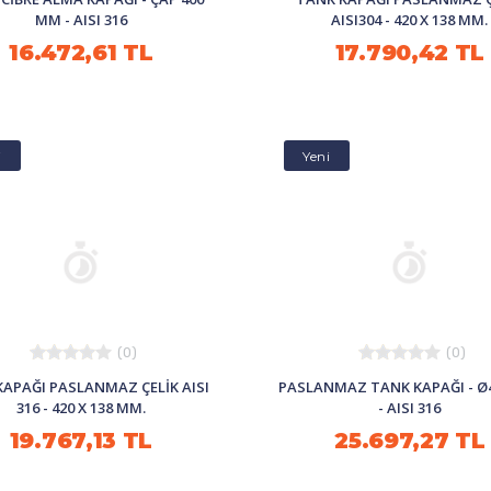
MM - AISI 316
AISI304 - 420 X 138 MM.
16.472,61 TL
17.790,42 TL
i
Yeni
(0)
(0)
KAPAĞI PASLANMAZ ÇELİK AISI
PASLANMAZ TANK KAPAĞI - Ø
316 - 420 X 138 MM.
- AISI 316
19.767,13 TL
25.697,27 TL