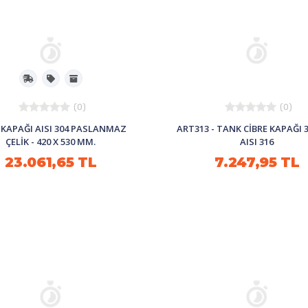
(0)
(0)
 KAPAĞI AISI 304 PASLANMAZ
ART313 - TANK CIBRE KAPAĞI 3
ÇELİK - 420 X 530 MM.
AISI 316
23.061,65 TL
7.247,95 TL