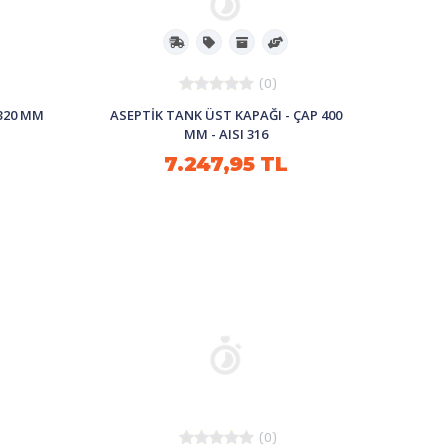
(0)
 320 MM
ASEPTİK TANK ÜST KAPAĞI - ÇAP 400
MM - AISI 316
7.247,95 TL
(0)