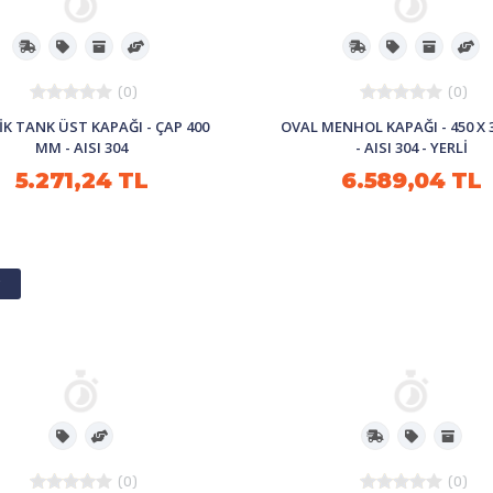
(0)
(0)
İK TANK ÜST KAPAĞI - ÇAP 400
OVAL MENHOL KAPAĞI - 450 X
MM - AISI 304
- AISI 304 - YERLİ
5.271,24 TL
6.589,04 TL
i
(0)
(0)