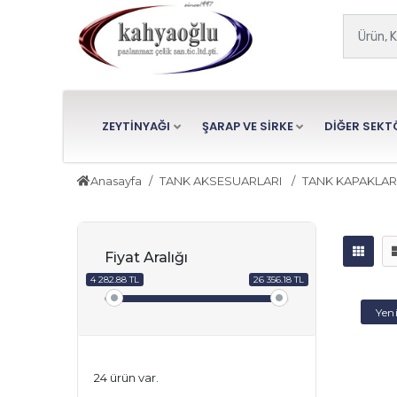
ZEYTİNYAĞI
ŞARAP VE SİRKE
DİĞER SEKT
Anasayfa
TANK AKSESUARLARI
TANK KAPAKLAR
Fiyat Aralığı
4 282.88 TL
26 356.18 TL
Yen
24 ürün var.