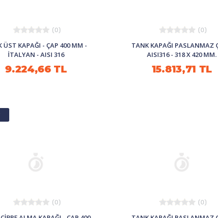
(0)
(0)
 ÜST KAPAĞI - ÇAP 400 MM -
TANK KAPAĞI PASLANMAZ Ç
İTALYAN - AISI 316
AISI316 - 318 X 420 MM.
9.224,66 TL
15.813,71 TL
i
(0)
(0)
CİBRE ALMA KAPAĞI - ÇAP 400
TANK KAPAĞI PASLANMAZ Ç