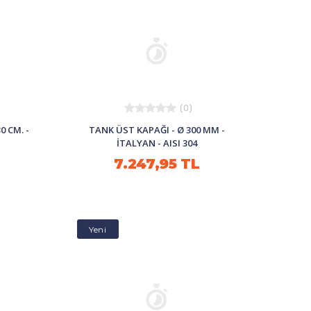
(0)
0 CM. -
TANK ÜST KAPAĞI - Ø 300 MM -
İTALYAN - AISI 304
7.247,95 TL
Yeni