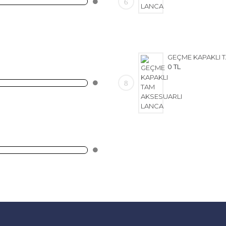
6
0 TL
8