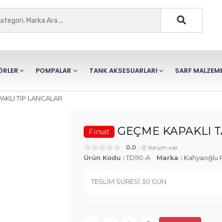
ÖRLER
POMPALAR
TANK AKSESUARLARI
SARF MALZEME
AKLI TİP LANCALAR
GEÇME KAPAKLI 
Firsat
0.0
- 0 Yorum var.
Ürün Kodu :
TD110-A
Marka :
Kahyaoğlu 
TESLİM SÜRESİ 30 GÜN