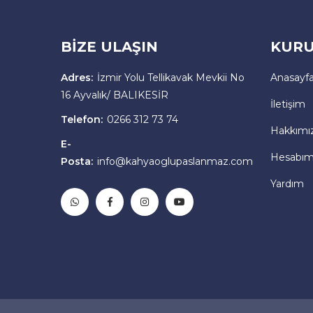
BİZE ULAŞIN
KURU
Adres:
İzmir Yolu Tellikavak Mevkii No
Anasayf
16 Ayvalık/ BALIKESİR
İletişim
Telefon:
0266 312 73 74
Hakkımı
E-
Hesabı
Posta:
info@kahyaoglupaslanmaz.com
Yardım