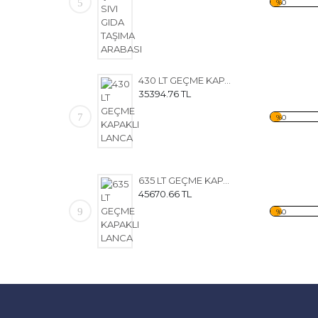
5
%0
430 LT GEÇME KAPAKLI LANCA
35394.76 TL
7
%0
635 LT GEÇME KAPAKLI LANCA
45670.66 TL
9
%0