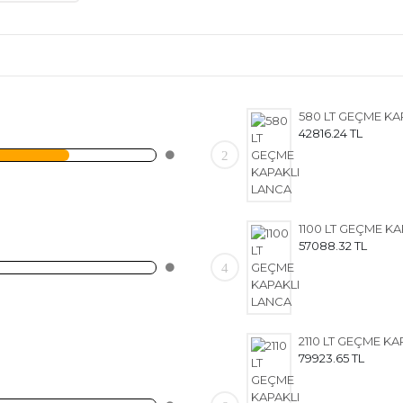
42816.24 TL
2
57088.32 TL
4
79923.65 TL