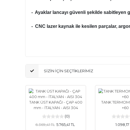
- Ayaklar lancayı güvenli şekilde sabitleyen 
- CNC lazer kaynak ile kesilen parçalar, arg
TANK KAZAN FİLTRE POMPA FİLTRE KAĞ
AYIKLAMA TANK KAPAĞI ŞİŞE YIKAMA
SİZİN İÇİN SEÇTİKLERİMİZ
TANK ÜST KAPAĞI - ÇAP 400
TANK TERMOME
mm - İTALYAN - AISI 304
+60
(0)
6.369,41 TL
5.765,41 TL
1.098,17