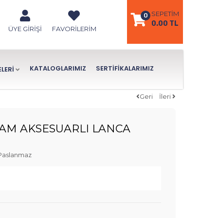
SEPETIM
0
0.00 TL
ÜYE GIRIŞI
FAVORILERIM
KATALOGLARIMIZ
SERTIFIKALARIMIZ
LERİ
Geri
İleri
TAM AKSESUARLI LANCA
Paslanmaz