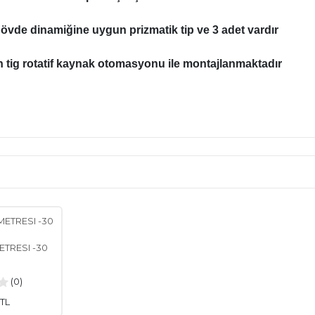
gövde dinamiğine uygun prizmatik tip ve 3 adet vardır
on tig rotatif kaynak otomasyonu ile montajlanmaktadır
IDI ZEYTİNYAĞI ŞARAP SİRKE GÜĞÜM DOLUM PAKETLEM
TRESI -30
(0)
 TL