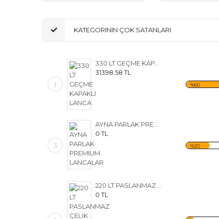
KATEGORININ ÇOK SATANLARI
330 LT GEÇME KAPAKLI LANCA
31398.58 TL
1
%60
AYNA PARLAK PREMIUM LANCALAR
0 TL
3
%20
220 LT PASLANMAZ ÇELİK SIVI GIDA TAŞIMA ARABASI
0 TL