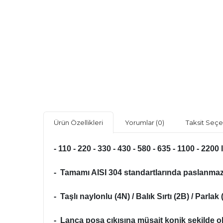
Ürün Özellikleri
Yorumlar
(0)
Taksit Seçe
- 110 - 220 - 330 - 430 - 580 - 635 - 1100 - 220
- Tamamı AISI 304 standartlarında paslanmaz ç
- Taşlı naylonlu (4N) / Balık Sırtı (2B) / Parla
- Lanca posa çıkışına müsait konik şekilde ol