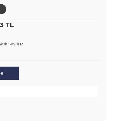
73 TL
ksit Sayısı 12
le