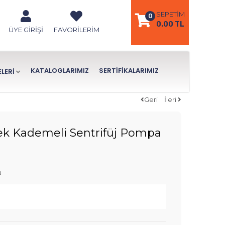
SEPETIM
0
0.00 TL
ÜYE GIRIŞI
FAVORILERIM
KATALOGLARIMIZ
SERTIFIKALARIMIZ
LERİ
Geri
İleri
ek Kademeli Sentrifüj Pompa
a