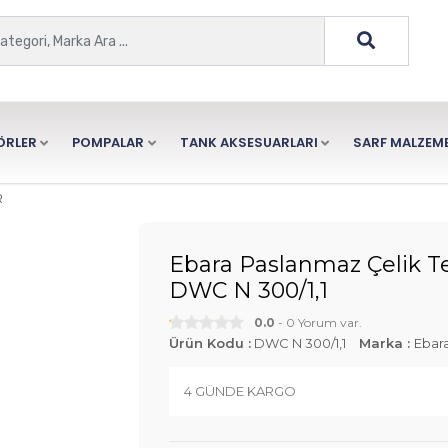
ÖRLER
POMPALAR
TANK AKSESUARLARI
SARF MALZEME
R
Ebara Paslanmaz Çelik T
DWC N 300/1,1
0.0
- 0 Yorum var.
Ürün Kodu :
DWC N 300/1,1
Marka :
Ebar
4 GÜNDE KARGO