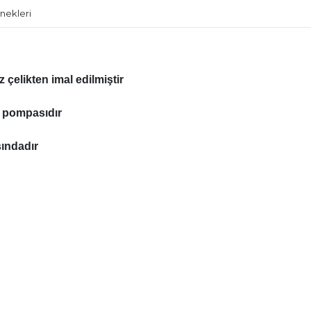
nekleri
 çelikten imal edilmiştir
ı pompasıdır
sındadır