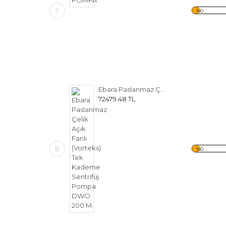
7
%0
Ebara Paslanmaz Çelik Açık Fanlı (Vorteks) Tek Kademe Sentrifüj Pompa DWO 200 M
72479.48 TL
9
%0