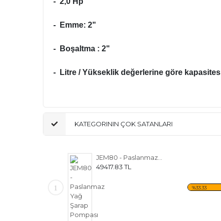
- 2,0 Hp
- Emme: 2"
- Boşaltma : 2"
- Litre / Yükseklik değerlerine göre kapasites
TANK KAZAN FİLTRE POMPA FİLTRE KAĞIDI ZEYTİN
KATEGORININ ÇOK SATANLARI
JEM80 - Paslanmaz Yağ Şarap Pompası
49417.83 TL
1
%33.33