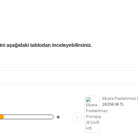
ini aşağıdaki tablodan inceleyebilirsiniz.
YAĞI ŞARAP SİRKE GÜĞÜM DOLUM PAKETLEME KAPAK ETİKET DOLUM 
26356.18 TL
2