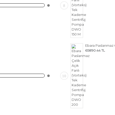
8
65890.44 TL
10