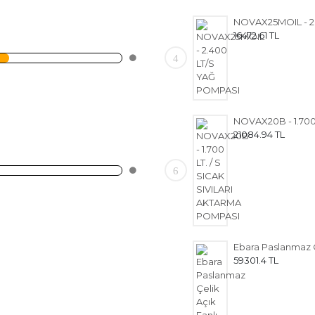
16472.61 TL
4
21084.94 TL
6
59301.4 TL