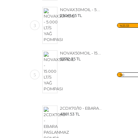
NOVAX30MOIL - 5.000 LT/S YAĞ POMPASI
23061.65 TL
3
%33.33
NOVAX50MOIL - 15.000 LT/S YAĞ POMPASI
52712.35 TL
5
%0
2CDX70/10 - EBARA PASLANMAZ POMPA
41181.53 TL