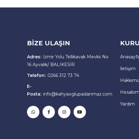
BİZE ULAŞIN
KURU
Adres:
İzmir Yolu Tellikavak Mevkii No
Anasayf
16 Ayvalık/ BALIKESİR
İletişim
Telefon:
0266 312 73 74
Hakkımı
E-
Hesabı
Posta:
info@kahyaoglupaslanmaz.com
Yardım