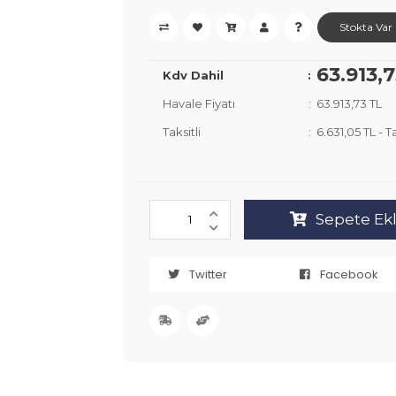
Stokta Var
63.913,
Kdv Dahil
Havale Fiyatı
63.913,73 TL
Taksitli
6.631,05 TL
-
Ta
Sepete Ek
Twitter
Facebook