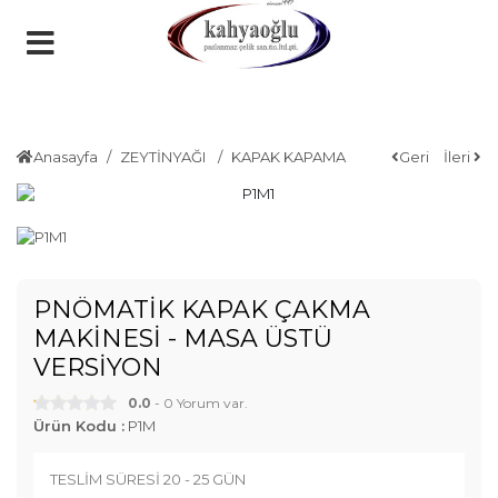
Anasayfa
ZEYTİNYAĞI
KAPAK KAPAMA
Geri
İleri
PNÖMATİK KAPAK ÇAKMA
MAKİNESİ - MASA ÜSTÜ
VERSİYON
0.0
- 0 Yorum var.
Ürün Kodu :
P1M
TESLİM SÜRESİ 20 - 25 GÜN