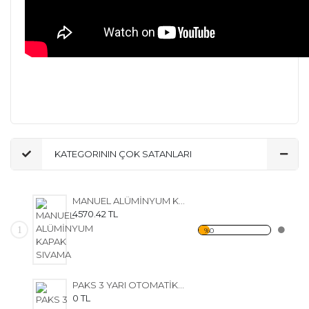
TANK KAZAN FİLTRE POMPA FİLTRE KAĞIDI ZEYTİNYAĞI
ŞARAP SİRKE GÜĞÜM DOLUM PAKETLEME KAPAK ETİKET
DOLUM PRES SAP AYIKLAMA TANK KAPAĞI ŞİŞE YIKAMA
KATEGORININ ÇOK SATANLARI
MANUEL ALÜMİNYUM KAPAK SIVAMA
4570.42 TL
1
%0
PAKS 3 YARI OTOMATİK PNÖMATİK KAPAK SIVAMA MAKİNESİ
0 TL