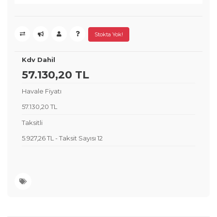
Stokta Yok!
Kdv Dahil
57.130,20 TL
Havale Fiyatı
57.130,20 TL
Taksitli
5.927,26 TL
-
Taksit Sayısı 12