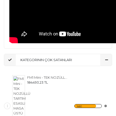
KATEGORININ ÇOK SATANLARI
FM1 Mini - TEK NOZÜLLÜ TARTIM ESASLI MASA ÜSTÜ TENEKE BİDON DOLUM MAKİNESİ
184493.23 TL
1
%80