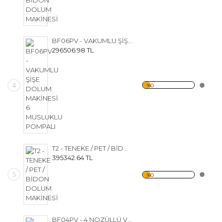
BF06PV - VAKUMLU ŞİŞE DOLUM MAKİNESİ 6 MUSLUKLU POMPALI
296506.98 TL
4
%0
T2 - TENEKE / PET / BİDON DOLUM MAKİNESİ
395342.64 TL
5
%0
BF04PV - 4 NOZÜLLÜ VAKUMLU VE POMPALI ŞİŞE DOLUM MAKİNESİ - ZEYTİNYAĞI İÇİN