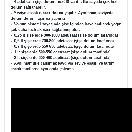
- 4 adet cam şişe dolum nozülü vardır. Bu sayede çok hızlı
dolum sağlanabilir.
- Seviye esaslı olarak dolum yapılır. Ayarlanan seviyede
dolum durur. Taşırma yapmaz.
- Vakum sistemi sayesinde şişe içinden hava emilerek yağın
çok daha hızlı akması sağlanmış olur.
- 0,25 lt şişelerde 900-1000 adet/saat (şişe dolum tarafında)
- 0,5 lt şişelerde 700-800 adet/saat (şişe dolum tarafında)
- 0,7 lt şişelerde 550-650 adet/saat (şişe dolum tarafında)
- 1 lt şişelerde 500-550 adet/saat (şişe dolum tarafında)
- 2 lt şişelerde 350-400 adet/saat (şişe dolum tarafında)
- Aynı mamulle çalışmak kaydıyla seviye esaslı ve tartım
esaslı taraflarda aynı anda çalışma
TANK KAZAN FİLTRE POMPA FİLTRE KAĞIDI ZEYTİNYAĞI
ŞARAP SİRKE GÜĞÜM DOLUM PAKETLEME KAPAK ETİKET
DOLUM PRES SAP AYIKLAMA TANK KAPAĞI ŞİŞE YIKAMA