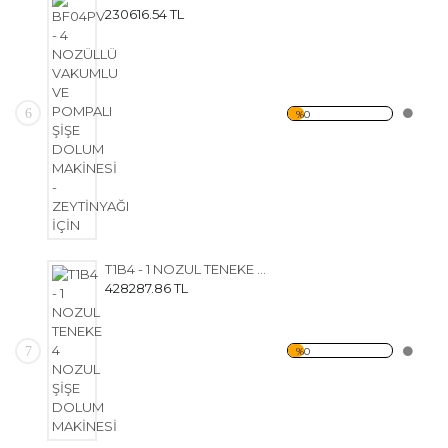
230616.54 TL
6
%0
T1B4 - 1 NOZUL TENEKE 4 NOZUL ŞİŞE DOLUM MAKİNESİ
428287.86 TL
7
%0