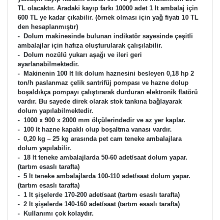
TL olacaktır. Aradaki kayıp farkı 10000 adet 1 lt ambalaj için
600 TL ye kadar çıkabilir. (örnek olması için yağ fiyatı 10 TL
den hesaplanmıştır)
- Dolum makinesinde bulunan indikatör sayesinde çeşitli
ambalajlar için hafıza oluşturularak çalışılabilir.
- Dolum nozülü yukarı aşağı ve ileri geri
ayarlanabilmektedir.
- Makinenin 100 lt lik dolum haznesini besleyen 0,18 hp 2
ton/h paslanmaz çelik santrifüj pompası ve hazne dolup
boşaldıkça pompayı çalıştırarak durduran elektronik flatörü
vardır. Bu sayede direk olarak stok tankına bağlayarak
dolum yapılabilmektedir.
- 1000 x 900 x 2000 mm ölçülerindedir ve az yer kaplar.
- 100 lt hazne kapaklı olup boşaltma vanası vardır.
- 0,20 kg – 25 kg arasında pet cam teneke ambalajlara
dolum yapılabilir.
- 18 lt teneke ambalajlarda 50-60 adet/saat dolum yapar.
(tartım esaslı tarafta)
- 5 lt teneke ambalajlarda 100-110 adet/saat dolum yapar.
(tartım esaslı tarafta)
- 1 lt şişelerde 170-200 adet/saat (tartım esaslı tarafta)
- 2 lt şişelerde 140-160 adet/saat (tartım esaslı tarafta)
- Kullanımı çok kolaydır.