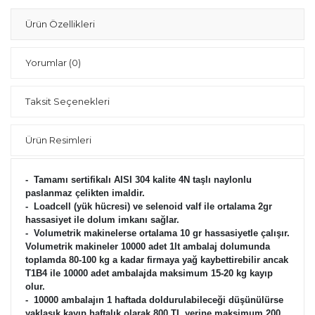
Ürün Özellikleri
Yorumlar
(0)
Taksit Seçenekleri
Ürün Resimleri
- Tamamı sertifikalı AISI 304 kalite 4N taşlı naylonlu
paslanmaz çelikten imaldir.
- Loadcell (yük hücresi) ve selenoid valf ile ortalama 2gr
hassasiyet ile dolum imkanı sağlar.
- Volumetrik makinelerse ortalama 10 gr hassasiyetle çalışır.
Volumetrik makineler 10000 adet 1lt ambalaj dolumunda
toplamda 80-100 kg a kadar firmaya yağ kaybettirebilir ancak
T1B4 ile 10000 adet ambalajda maksimum 15-20 kg kayıp
olur.
- 10000 ambalajın 1 haftada doldurulabileceği düşünülürse
yaklaşık kayıp haftalık olarak 800 TL yerine maksimum 200